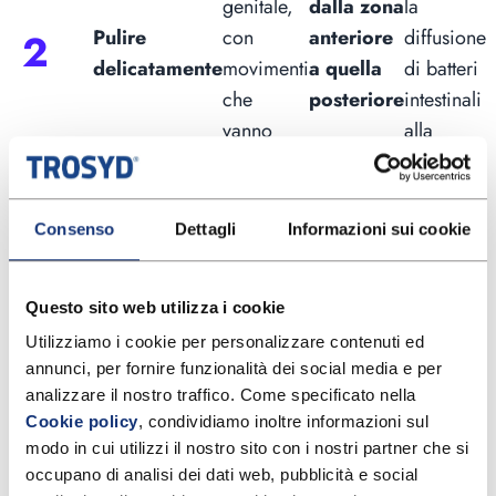
genitale,
dalla zona
la
Pulire
con
anteriore
diffusione
delicatamente
movimenti
a quella
di batteri
che
posteriore
intestinali
vanno
alla
vagina;
Evitare
, che potrebbero irritare la
Consenso
Dettagli
Informazioni sui cookie
saponi
pelle e alterare l’equilibrio del
aggressivi
pH;
Questo sito web utilizza i cookie
l’area genitale, tamponando con
Utilizziamo i cookie per personalizzare contenuti ed 
Asciugare
delicatezza con un asciugamano
annunci, per fornire funzionalità dei social media e per 
bene
pulito finché è completamente
analizzare il nostro traffico. Come specificato nella 
asciutta;
Cookie policy
, condividiamo inoltre informazioni sul 
modo in cui utilizzi il nostro sito con i nostri partner che si 
Evitare
, come deodoranti vaginali,
occupano di analisi dei dati web, pubblicità e social 