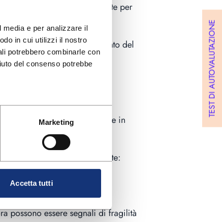
ario intervenire chirurgicamente per
TEST DI AUTOVALUTAZIONE
 media e per analizzare il 
o in cui utilizzi il nostro 
opici per favorire l’assorbimento del
uali potrebbero combinarle con 
ifiuto del consenso potrebbe 
i vasi sanguigni
nei tessuti
o
tra 1 e 2 centimetri
, e anche in
Marketing
.
on dimensioni ancora più ridotte:
Accetta tutti
o.
ra possono essere segnali di fragilità