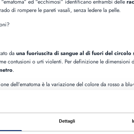
 “ematoma” ed “ecchimosi” identificano entrambi delle
rac
ado di rompere le pareti vasali, senza ledere la pelle.
ioni?
zato da
una fuoriuscita di sangue al di fuori del circol
me contusioni o urti violenti. Per definizione le dimension
metro
.
uzione dell’ematoma è la variazione del colore da rosso a blu-
e le età, ma
sono più comuni negli anziani,
a causa della l
rettanto suscettibili ai traumi a causa delle loro attività ludi
Dettagli
ritiche come la testa, il torace o l’addome, è fondamentale 