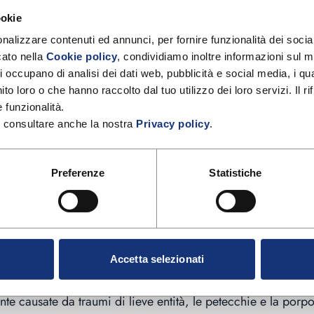
trattamento adeguato. In alcuni casi, potrebbe essere necess
ookie
so sanguigno danneggiato.
nalizzare contenuti ed annunci, per fornire funzionalità dei social
ato nella 
Cookie policy
, condividiamo inoltre informazioni sul mod
ere curati con l’applicazione di ghiaccio e l’uso di rimedi t
si occupano di analisi dei dati web, pubblicità e social media, i q
ito loro o che hanno raccolto dal tuo utilizzo dei loro servizi. Il r
 funzionalità.
i consultare anche la nostra 
Privacy policy
.
 lividi, si verificano quando il sangue fuoriesce da
piccol
raumi di lieve entità. Le dimensioni di un’ecchimosi rientran
Preferenze
Statistiche
mpo, passando da rossastra a blu-viola e infine giallo-verde
sanguinamenti al di fuori dei vasi simili all’ecchimosi, ma c
e rosso vivo, grandi come la testa di uno spillo.
Accetta selezionati
 comprese tra 3 millimetri e 1 centimetro, di colore violace
e causate da traumi di lieve entità, le petecchie e la porpo