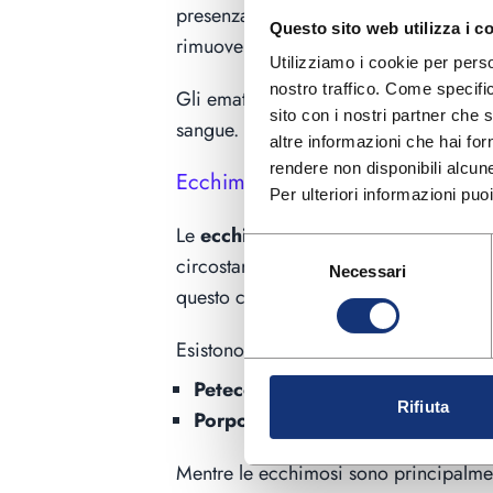
presenza di un ematoma e stabilire il 
Questo sito web utilizza i c
rimuovere l’ematoma e riparare il va
Utilizziamo i cookie per perso
nostro traffico. Come specific
Gli ematomi di lieve entità possono ess
sito con i nostri partner che 
sangue.
altre informazioni che hai forn
rendere non disponibili alcune
Ecchimosi
Per ulteriori informazioni puo
Le
ecchimosi
, comunemente note come
Selezione
circostanti, generalmente a causa di t
Necessari
del
questo caso la colorazione varia nel te
consenso
Esistono anche altre due categorie di 
Petecchie
: piccole macchie di color
Rifiuta
Porpora
: macchiette con dimensioni
Mentre le ecchimosi sono principalment