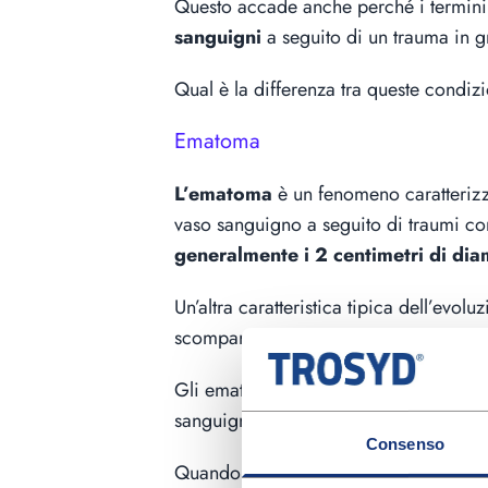
Questo accade anche perché i termini
sanguigni
a seguito di un trauma in gr
Qual è la differenza tra queste condiz
Ematoma
L’ematoma
è un fenomeno caratteriz
vaso sanguigno a seguito di traumi co
generalmente i 2 centimetri di dia
Un’altra caratteristica tipica dell’evol
scomparire entro 15 giorni.
Gli ematomi possono verificarsi a tutt
sanguigni più deboli, e nei bambini, alt
Consenso
Quando si verifica un trauma in zone c