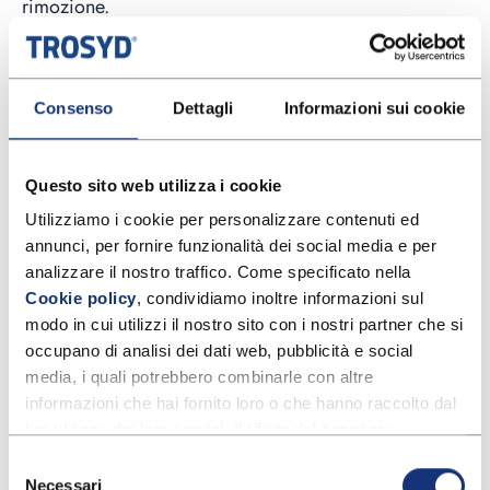
rimozione.
4. La copertura e la ricostruzione:
Sebbene le tecniche di ricostruzione e copertura delle
Consenso
Dettagli
Informazioni sui cookie
unghie assicurino risultati incredibili, in particolare in
caso di
onicofagia
, si tratta di procedure che si
Questo sito web utilizza i cookie
avvalgono di gel e materiali artificiali che possono
Utilizziamo i cookie per personalizzare contenuti ed 
essere particolarmente aggressivi per le nostre unghie.
annunci, per fornire funzionalità dei social media e per 
L’uso eccessivo e continuo di queste sostanze e la
analizzare il nostro traffico. Come specificato nella 
mancata traspirazione danneggia la
lamina
Cookie policy
, condividiamo inoltre informazioni sul 
ungueale
che diventa
debole, sottile e delicata
.
modo in cui utilizzi il nostro sito con i nostri partner che si 
occupano di analisi dei dati web, pubblicità e social 
Per questo è importante seguire il consiglio di
media, i quali potrebbero combinarle con altre 
professionisti esperti in grado di escludere qualsiasi
informazioni che hai fornito loro o che hanno raccolto dal 
intervento in presenza di unghie troppo fragili, danni
tuo utilizzo dei loro servizi. Il rifiuto del consenso 
evidenti e funghi.
potrebbe rendere non disponibili alcune funzionalità.
Selezione
Per ulteriori informazioni puoi consultare anche la nostra 
Necessari
del