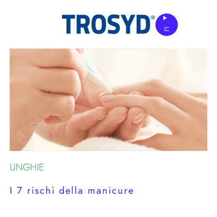
Skip
to
the
content
UNGHIE
I 7 rischi della manicure