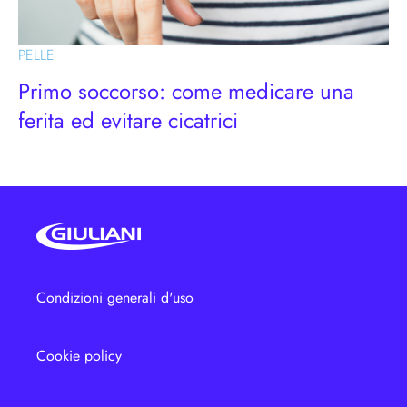
PELLE
Primo soccorso: come medicare una
ferita ed evitare cicatrici
Condizioni generali d'uso
Cookie policy