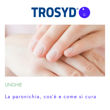
Skip
to
the
content
UNGHIE
La paronichia, cos’è e come si cura