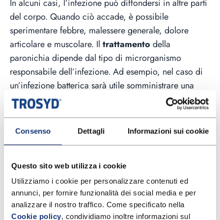
In alcuni casi, l’infezione può diffondersi in altre parti
del corpo. Quando ciò accade, è possibile
sperimentare febbre, malessere generale, dolore
articolare e muscolare. Il
trattamento
della
paronichia dipende dal tipo di microrganismo
responsabile dell’infezione. Ad esempio, nel caso di
un’infezione batterica sarà utile somministrare una
terapia antibiotica, mentre se l’infezione è di origine
fungina, sarà necessario un trattamento antimicotico
specifico.
Consenso
Dettagli
Informazioni sui cookie
Come prevenire la paronichia?
Questo sito web utilizza i cookie
Prevenire la paronichia è possibile seguendo alcune
Utilizziamo i cookie per personalizzare contenuti ed 
semplici linee guida:
annunci, per fornire funzionalità dei social media e per 
Evitare di mordere le unghie e di strappare le
analizzare il nostro traffico. Come specificato nella 
Cookie policy
, condividiamo inoltre informazioni sul 
pellicine