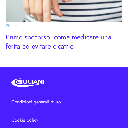
PELLE
Primo soccorso: come medicare una
ferita ed evitare cicatrici
Condizioni generali d'uso
Cookie policy