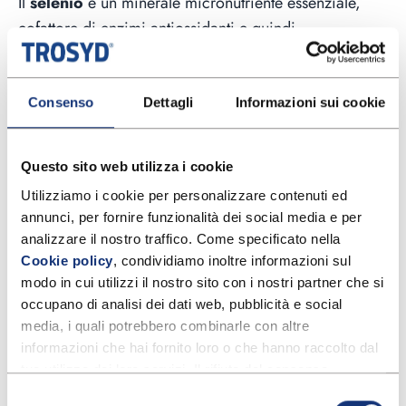
Il
selenio
è un minerale micronutriente essenziale,
cofattore di enzimi antiossidanti e quindi
fondamentale nel contrasto dello stress ossidativo.
Alimenti ricchi di selenio:
Consenso
Dettagli
Informazioni sui cookie
Pesce e molluschi (tonno, sardine, vongole, cozze)
Carne (agnello)
Questo sito web utilizza i cookie
Altre fonti di selenio:
Utilizziamo i cookie per personalizzare contenuti ed 
annunci, per fornire funzionalità dei social media e per 
Uova
analizzare il nostro traffico. Come specificato nella 
Carne di pollo
Cookie policy
, condividiamo inoltre informazioni sul 
Formaggi (grana padano, gorgonzola,
modo in cui utilizzi il nostro sito con i nostri partner che si 
caciocavallo)
occupano di analisi dei dati web, pubblicità e social 
media, i quali potrebbero combinarle con altre 
Fagioli
informazioni che hai fornito loro o che hanno raccolto dal 
tuo utilizzo dei loro servizi. Il rifiuto del consenso 
Ferro: energia e ossigeno per i tessuti
potrebbe rendere non disponibili alcune funzionalità.
Selezione