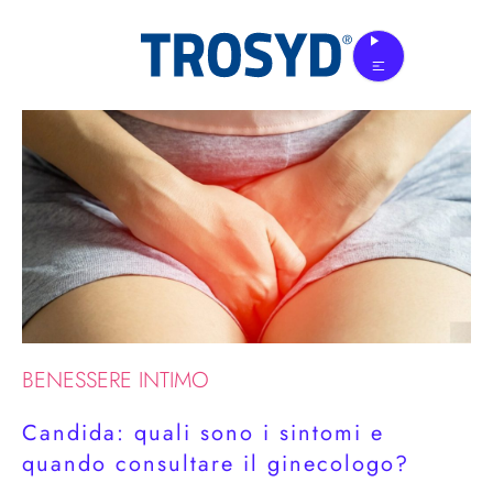
Skip
to
the
content
BENESSERE INTIMO
Candida: quali sono i sintomi e
quando consultare il ginecologo?