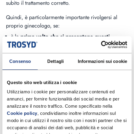
subito il trattamento corretto.
Quindi, è particolarmente importante rivolgersi al
proprio ginecologo, se:
è la
prima volta che si presentano questi
sintomi
;
compaiono
sintomi più gravi
di quelli riportati, ad
esempio febbre, dolore pelvico intenso o
Consenso
Dettagli
Informazioni sui cookie
sanguinamento;
i
sintomi persistono
nonostante l’uso di
Questo sito web utilizza i cookie
trattamenti;
Utilizziamo i cookie per personalizzare contenuti ed 
i
sintomi sono ricorrenti
e sempre più frequenti;
annunci, per fornire funzionalità dei social media e per 
si è
incinta
o si sospetta di esserlo;
analizzare il nostro traffico. Come specificato nella 
si ha una storia di diabete, di sistema immunitario
Cookie policy
, condividiamo inoltre informazioni sul 
compromesso o altre
condizioni mediche
modo in cui utilizzi il nostro sito con i nostri partner che si 
sottostanti
.
occupano di analisi dei dati web, pubblicità e social 