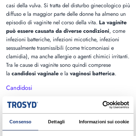
casi della vulva. Si tratta del disturbo ginecologico più
diffuso e la maggior parte delle donne ha almeno un
episodio di vaginite nel corso della vita.
La vaginite
può essere causata da diverse condizioni
, come
infezioni batteriche, infezioni micotiche, infezioni
sessualmente trasmissibili (come tricomoniasi e
clamidia), ma anche allergie o agenti chimici irritanti.
Tra le cause di vaginite sono quindi comprese
la
candidosi vaginale
e la
vaginosi batterica
.
Candidosi
La
candidosi vaginale
, chiamata comunemente
“
candida
”, è un’infezione della vagina e della vulva
causata dall’
eccessiva proliferazione del
Consenso
Dettagli
Informazioni sui cookie
fungo
Candida
, principalmente dalla