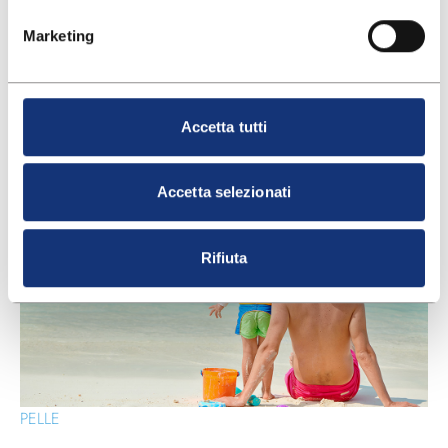
sgradevole e secrezioni vaginali biancastre.
Marketing
Accetta tutti
ARTICOLI CORRELATI
Accetta selezionati
Rifiuta
PELLE