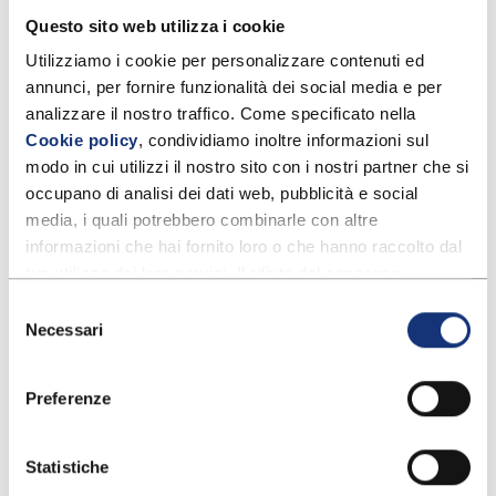
specie
Candida albicans
(nel 90% dei casi), che
Questo sito web utilizza i cookie
normalmente fa parte della flora vaginale. La
candidosi è un tipo specifico di vaginite,
Utilizziamo i cookie per personalizzare contenuti ed 
annunci, per fornire funzionalità dei social media e per 
caratterizzata da infiammazione e altri sintomi
analizzare il nostro traffico. Come specificato nella 
specifici associati all’infezione.
Cookie policy
, condividiamo inoltre informazioni sul 
modo in cui utilizzi il nostro sito con i nostri partner che si 
Vaginosi
occupano di analisi dei dati web, pubblicità e social 
media, i quali potrebbero combinarle con altre 
La
vaginosi batterica
, invece, è un’infezione di
informazioni che hai fornito loro o che hanno raccolto dal 
natura batterica, causata da un
disequilibrio nella
tuo utilizzo dei loro servizi. Il rifiuto del consenso 
flora batterica
normalmente
presente nella vagina
.
potrebbe rendere non disponibili alcune funzionalità.
Selezione
In questo caso si assiste ad una diminuzione della
Per ulteriori informazioni puoi consultare anche la nostra 
Necessari
del
presenza dei batteri benefici, come i lattobacilli, a
Privacy policy
.
consenso
favore di specie opportuniste e nocive per il
Preferenze
benessere intimo. Anche la vaginosi batterica è quindi
un tipo di infezione vaginale, caratterizzata da
Statistiche
infiammazione e sintomi specifici, come odore