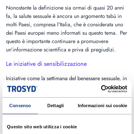
Nonostante la definizione sia ormai di quasi 20 anni
fa, la salute sessuale è ancora un argomento tabù in
molti Paesi, compresa l'Italia, che è considerata uno
dei Paesi europei meno informati su questo tema. Per
questo è importante continuare a promuovere
un’informazione scientifica e priva di pregiudizi.
Le iniziative di sensibilizzazione
Iniziative come la settimana del benessere sessuale, in
Italia promossa dalla FISS (Federazione Italiana
Sessuologia Scientifica) solitamente tra fine settembre
e inizio ottobre, servono proprio a sensibilizzare
Consenso
Dettagli
Informazioni sui cookie
l’opinione pubblica e a promuovere un dialogo
aperto su tematiche solo apparentemente distanti tra
Questo sito web utilizza i cookie
loro come
identità di genere
,
fertilità
e
metodi di