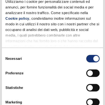
educazione sessuale
.
Utilizziamo i cookie per personalizzare contenuti ed 
annunci, per fornire funzionalità dei social media e per 
5 consigli per il tuo benessere sessuale
analizzare il nostro traffico. Come specificato nella 
Cookie policy
, condividiamo inoltre informazioni sul 
Adesso che sai cos’è, metti in pratica questi consigli
modo in cui utilizzi il nostro sito con i nostri partner che si 
occupano di analisi dei dati web, pubblicità e social 
per vivere al meglio la tua sessualità e non trascurare
media, i quali potrebbero combinarle con altre 
il tuo benessere sessuale:
informazioni che hai fornito loro o che hanno raccolto dal 
impara a conoscere la tua intimità;
tuo utilizzo dei loro servizi. Il rifiuto del consenso 
parlane apertamente con il partner;
potrebbe rendere non disponibili alcune funzionalità.
Selezione
Per ulteriori informazioni puoi consultare anche la nostra 
Necessari
informati sulle patologie sessualmente trasmissibili;
del
Privacy policy
.
consenso
sottoponiti regolarmente a controlli ginecologici e
andrologici;
Preferenze
segui uno stile di vita salutare, con una dieta
bilanciata e diversificata e attività fisica regolare.
Statistiche
Marketing