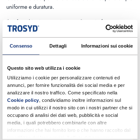
uniforme e duratura.
Il
gel
unghie, invece, viene applicato in forma
gelatinosa e può essere modellato per far assumere
all’unghia un aspetto diverso (in associazione possono
Consenso
Dettagli
Informazioni sui cookie
anche essere utilizzati dei supporti plastici per
allungare ulteriormente l’unghia). L’asciugatura viene
effettuata con delle specifiche lampade UV che
Questo sito web utilizza i cookie
consolidano la struttura del gel. Al contrario degli altri
Utilizziamo i cookie per personalizzare contenuti ed 
metodi, in questo caso, la rimozione è più laboriosa
annunci, per fornire funzionalità dei social media e per 
perché prevede l’utilizzo di specifiche frese e lime
analizzare il nostro traffico. Come specificato nella 
abrasive.
Cookie policy
, condividiamo inoltre informazioni sul 
modo in cui utilizzi il nostro sito con i nostri partner che si 
…e la ricostruzione delle unghie?
occupano di analisi dei dati web, pubblicità e social 
media, i quali potrebbero combinarle con altre 
Proprio per le sue caratteristiche, il
gel
viene
informazioni che hai fornito loro o che hanno raccolto dal 
tuo utilizzo dei loro servizi. Il rifiuto del consenso 
utilizzato anche per ricostruire effettivamente l’unghia