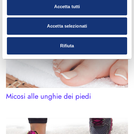
I rischi della pedicure
Accetta tutti
Accetta selezionati
Rifiuta
Micosi alle unghie dei piedi