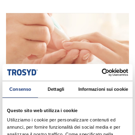
I 7 rischi della manicure
Consenso
Dettagli
Informazioni sui cookie
Questo sito web utilizza i cookie
Utilizziamo i cookie per personalizzare contenuti ed 
annunci, per fornire funzionalità dei social media e per 
analizzare il nostro traffico. Come specificato nella 