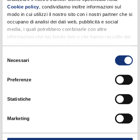
Cookie policy
, condividiamo inoltre informazioni sul 
modo in cui utilizzi il nostro sito con i nostri partner che si 
occupano di analisi dei dati web, pubblicità e social 
media, i quali potrebbero combinarle con altre 
informazioni che hai fornito loro o che hanno raccolto dal 
Cura dei piedi: una guida in 5 step
tuo utilizzo dei loro servizi. Il rifiuto del consenso 
potrebbe rendere non disponibili alcune funzionalità.
Selezione
Per ulteriori informazioni puoi consultare anche la nostra 
Necessari
del
Privacy policy
.
consenso
Preferenze
Statistiche
Marketing